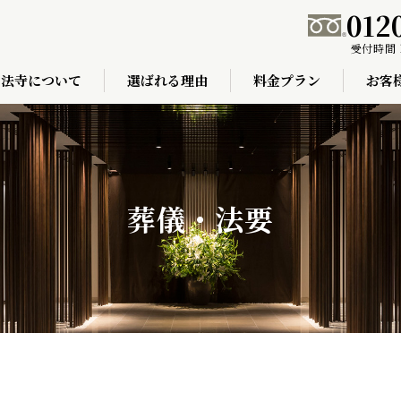
012
受付時間 
弘法寺について
選ばれる理由
料金プラン
お客
葬儀・法要