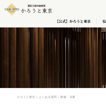
【公式】かろうと東京
かろうと東京
>
よくある質問
>
葬儀・法要