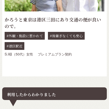
かろうと東京は港区三田にあり交通の便が良い
ので。
外観・施設に惹かれて
後継ぎなくても安心
港区駅近
S.I様（50代）女性
プレミアムプラン契約
利用したから
わかりました