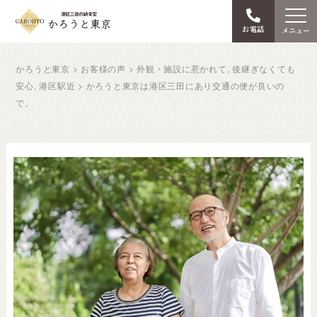
お電話
メニュー
かろうと東京
>
お客様の声
>
外観・施設に惹かれて
,
後継ぎなくても
安心
,
港区駅近
>
かろうと東京は港区三田にあり交通の便が良いの
で。