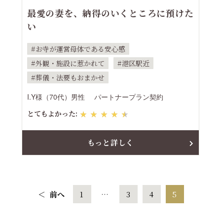
最愛の妻を、納得のいくところに預けた
い
お寺が運営母体である安心感
外観・施設に惹かれて
港区駅近
葬儀・法要もおまかせ
I.Y様（70代）男性
パートナープラン契約
とてもよかった:
★★★★★
もっと詳しく
＜
前へ
1
…
3
4
5