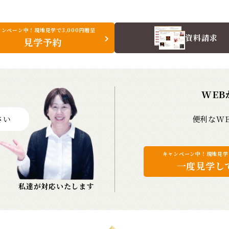
ャンペーン中！現地見学で3,000円贈呈
資料請求
見学予約
WEB
さい
便利なW
キャンペーン中！現地見学で
一度見学し
私達が対応いたします