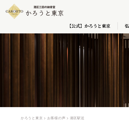
【公式】かろうと東京
かろうと東京
>
お客様の声
>
港区駅近